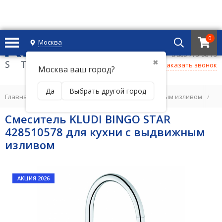
0
Москва
+7 495 221 69 55
8 800-775-06-73
✖
Заказать звонок
Москва ваш город?
Да
Выбрать другой город
Главная
/
СМЕСИТЕЛИ ДЛЯ КУХНИ
/
С выдвижным изливом
/
С
Смеситель KLUDI BINGO STAR
428510578 для кухни с выдвижным
изливом
АКЦИЯ 2026