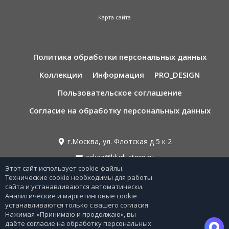
Карта сайта
Политика обработки персональных данных
Коллекции
Информация
PRO_DESIGN
Пользовательское соглашение
Согласие на обработку персональных данных
г.Москва, ул. Флотская д 5 к 2
zakaz@kludi-store.ru
Этот сайт использует cookie-файлы.
Технические cookie необходимы для работы
сайта и устанавливаются автоматически.
8 495 221 69 55
Аналитические и маркетинговые cookie
устанавливаются только с вашего согласия.
8 800-775-06-73
Нажимая «Принимаю и продолжаю», вы
Звонок бесплатный по РФ
даёте согласие на обработку персональных