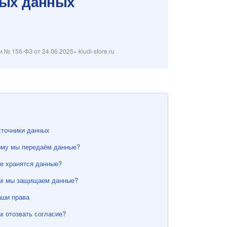
ных данных
и № 156-ФЗ от 24.06.2025
» kludi-store.ru
точники данных
ому мы передаём данные?
е хранятся данные?
ак мы защищаем данные?
аши права
к отозвать согласие?