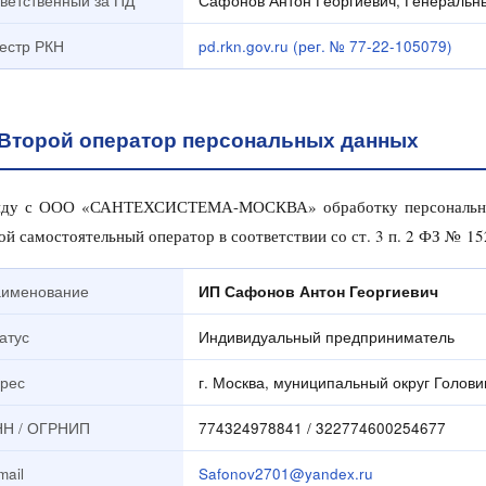
ветственный за ПД
Сафонов Антон Георгиевич, Генеральн
естр РКН
pd.rkn.gov.ru (рег. № 77-22-105079)
Второй оператор персональных данных
яду с ООО «САНТЕХСИСТЕМА-МОСКВА» обработку персональных 
ой самостоятельный оператор в соответствии со ст. 3 п. 2 ФЗ № 15
именование
ИП Сафонов Антон Георгиевич
атус
Индивидуальный предприниматель
рес
г. Москва, муниципальный округ Голови
Н / ОГРНИП
774324978841 / 322774600254677
mail
Safonov2701@yandex.ru