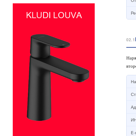
От
Ре
02.1
Нар
втор
На
Ст
Ад
ИН
E-