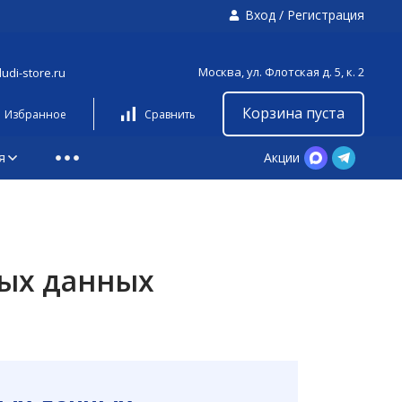
Вход
/
Регистрация
Москва, ул. Флотская д. 5, к. 2
udi-store.ru
Корзина пуста
Избранное
Сравнить
я
Акции
ных данных