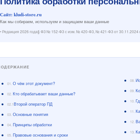
Политика обработки персональ
Сайт: kludi-store.ru
Как мы собираем, используем и защищаем ваши данные
• Редакция 2026 года
§ ФЗ № 152-ФЗ с изм. № 420-ФЗ, № 421-ФЗ от 30.11.2024 
СОДЕРЖАНИЕ
Ис
08.
О чём этот документ?
01.
К
09.
Кто обрабатывает ваши данные?
02.
Гд
10.
Второй оператор ПД
02.1
К
11.
Основные понятия
03.
В
12.
Принципы обработки
04.
Ка
13.
Правовые основания и сроки
05.