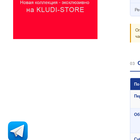
Ре
Оп
ча
03
По
Пе
Об
Су