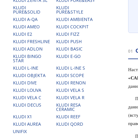
KLUDI ZENTA SL
KLUDI PURE&EASY
KLUDI
KLUDI
PURE&SOLID
PURE&STYLE
KLUDI A-QA
KLUDI AMBIENTA
KLUDI AMEO
KLUDI COCKPIT
KLUDI E2
KLUDI FIZZ
KLUDI FRESHLINE
KLUDI PUSH
KLUDI ADLON
KLUDI BASIC
01
KLUDI BINGO
KLUDI E-GO
STAR
KLUDI L-INE
KLUDI L-INE S
Нас
KLUDI OBJEKTA
KLUDI SCOPE
«СА
KLUDI DIVE
KLUDI RENON
данн
KLUDI LOUVA
KLUDI VELA S
KLUDI VELA C
KLUDI VELA R
П
KLUDI DECUS
KLUDI RESA
данн
CERAMIC
(вст
KLUDI X1
KLUDI REEF
прав
KLUDI AUREA
KLUDI QORD
UNIFIX
П