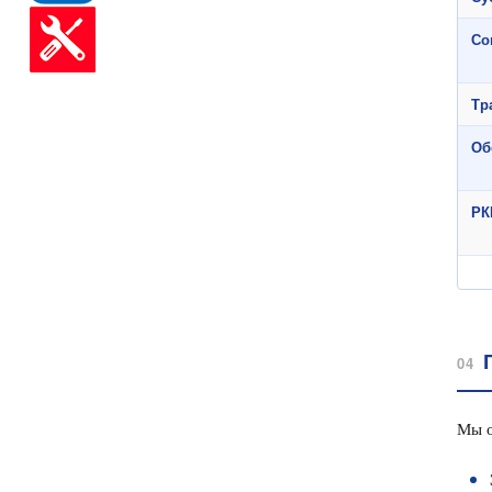
Со
Тр
Об
РК
04
Мы о