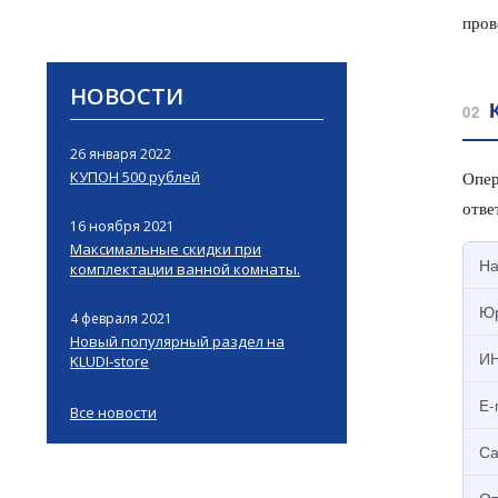
пров
НОВОСТИ
02
26 января 2022
Опер
КУПОН 500 рублей
отве
16 ноября 2021
Максимальные скидки при
На
комплектации ванной комнаты.
Юр
4 февраля 2021
Новый популярный раздел на
ИН
KLUDI-store
E-
Все новости
Са