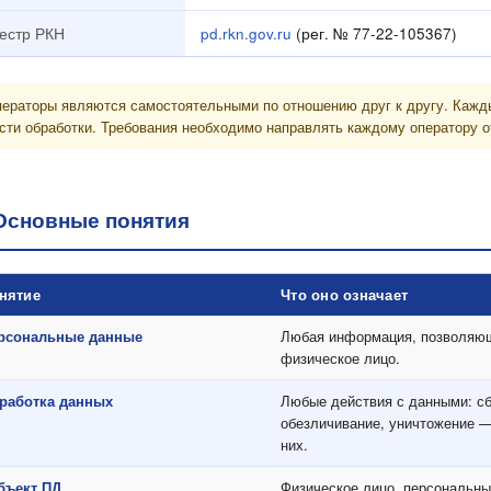
естр РКН
pd.rkn.gov.ru
(рег. № 77-22-105367)
ераторы являются самостоятельными по отношению друг к другу. Кажды
сти обработки. Требования необходимо направлять каждому оператору о
Основные понятия
нятие
Что оно означает
рсональные данные
Любая информация, позволяющ
физическое лицо.
работка данных
Любые действия с данными: сбо
обезличивание, уничтожение —
них.
бъект ПД
Физическое лицо, персональны