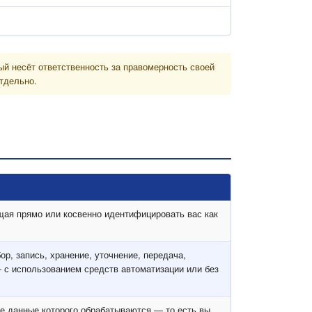
й несёт ответственность за правомерность своей
тдельно.
ая прямо или косвенно идентифицировать вас как
р, запись, хранение, уточнение, передача,
 с использованием средств автоматизации или без
е данные которого обрабатываются — то есть вы.