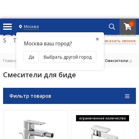
0
Москва
+7 495 221 69 55
8 800-775-06-73
✖
Заказать звонок
Москва ваш город?
Да
Выбрать другой город
Главная
/
СМЕСИТЕЛИ ДЛЯ ВАННОЙ КОМНАТЫ
/
Смесители для
Смесители для биде
Фильтр товаров
ограниченное количество