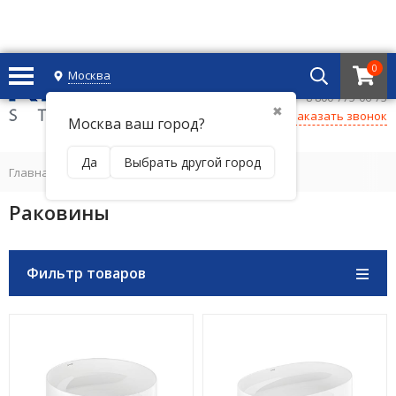
0
Москва
+7 495 221 69 55
8 800-775-06-73
✖
Заказать звонок
Москва ваш город?
Да
Выбрать другой город
Главная
/
САНФАЯНС
/
Раковины
Раковины
Фильтр товаров