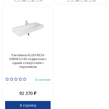
Раковина KLUDI RESA
59WW12143 подвесная с
одним отверстием с
переливом
В наличии
92 370
₽
В корзину