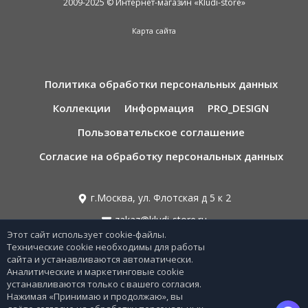
2009-2025 © Интернет-магазин «Kludi-store»
Карта сайта
Политика обработки персональных данных
Коллекции
Информация
PRO_DESIGN
Пользовательское соглашение
Согласие на обработку персональных данных
г.Москва, ул. Флотская д 5 к 2
zakaz@kludi-store.ru
Этот сайт использует cookie-файлы.
Технические cookie необходимы для работы
8 495 221 69 55
сайта и устанавливаются автоматически.
Аналитические и маркетинговые cookie
8 800-775-06-73
устанавливаются только с вашего согласия.
Нажимая «Принимаю и продолжаю», вы
Звонок бесплатный по РФ