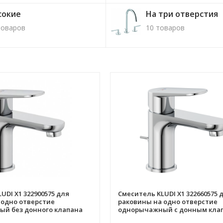
сокие
На три отверстия
товаров
10 товаров
UDI X1 322900575 для
Смеситель KLUDI X1 322660575 
 одно отверстие
раковины на одно отверстие
й без донного клапана
однорычажный с донным кла