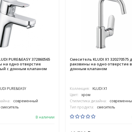
UDI PURE&EASY 372860565
Смеситель KLUDI X1 320270575 
ы на одно отверстие
раковины на одно отверстие 
ый с донным клапаном
донным клапаном
LUDI PURE&EASY
Коллекция:
KLUDI X1
Цвет:
хром
зайна:
современный
Стилистика дизайна:
современны
смеситель
Тип продукта:
смеситель
В наличии