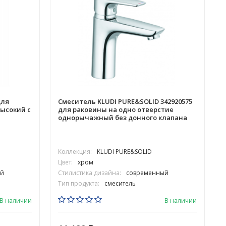
для
Смеситель KLUDI PURE&SOLID 342920575
высокий с
для раковины на одно отверстие
однорычажный без донного клапана
Коллекция:
KLUDI PURE&SOLID
Цвет:
хром
й
Стилистика дизайна:
современный
Тип продукта:
смеситель
В наличии
В наличии