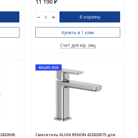
11 190
₽
В корзину
Купить в 1 клик
Счет для юр. лиц
АКЦИЯ 2026
2820565
Смеситель KLUDI RENON 422820575 для