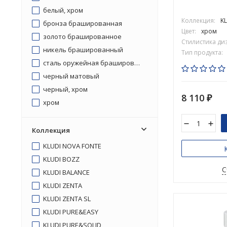
белый, хром
Коллекция:
KL
бронза брашированная
Цвет:
хром
золото брашированное
Стилистика ди
никель брашированный
Тип продукта:
сталь оружейная брашированная
черный матовый
черный, хром
8 110
₽
хром
Коллекция
KLUDI NOVA FONTE
KLUDI BOZZ
С
KLUDI BALANCE
KLUDI ZENTA
KLUDI ZENTA SL
KLUDI PURE&EASY
KLUDI PURE&SOLID