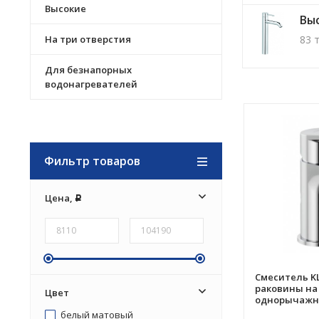
Высокие
Вы
На три отверстия
83 
Для безнапорных
водонагревателей
Фильтр товаров
Цена,
Р
Смеситель KL
раковины на
Цвет
однорычажны
белый матовый