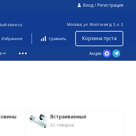
Вход
/
Регистрация
Москва, ул. Флотская д. 5, к. 2
udi-store.ru
Корзина пуста
Избранное
Сравнить
я
Акции
ковины
Встраиваемые
62 товаров