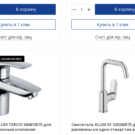
В корзину
В корзину
Купить в 1 клик
Купить в 1 клик
чет для юр. лиц
Счет для юр. лиц
 количество
UDI TERCIO 384810575 для
Смеситель KLUDI X1 320280575 
донным клапаном
раковины на одно отверстие 