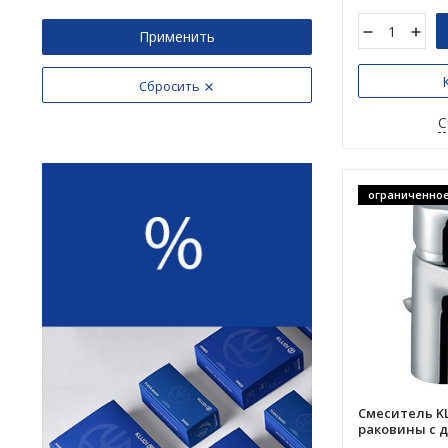
Применить
Сбросить
С
ограниченное
Смеситель KL
раковины с 