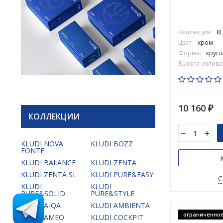
Коллекция:
KL
Цвет:
хром
Форма:
кругл
Высота излива
10 160
₽
КОЛЛЕКЦИИ
KLUDI NOVA
KLUDI BOZZ
FONTE
KLUDI BALANCE
KLUDI ZENTA
KLUDI ZENTA SL
KLUDI PURE&EASY
С
KLUDI
KLUDI
PURE&SOLID
PURE&STYLE
KLUDI A-QA
KLUDI AMBIENTA
ограниченное
KLUDI AMEO
KLUDI COCKPIT