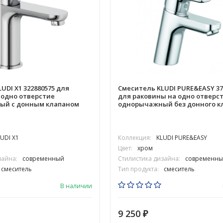
UDI X1 322880575 для
Смеситель KLUDI PURE&EASY 37
 одно отверстие
для раковины на одно отверс
ый с донным клапаном
однорычажный без донного к
UDI X1
Коллекция:
KLUDI PURE&EASY
Цвет:
хром
зайна:
современный
Стилистика дизайна:
современны
смеситель
Тип продукта:
смеситель
В наличии
9 250
₽