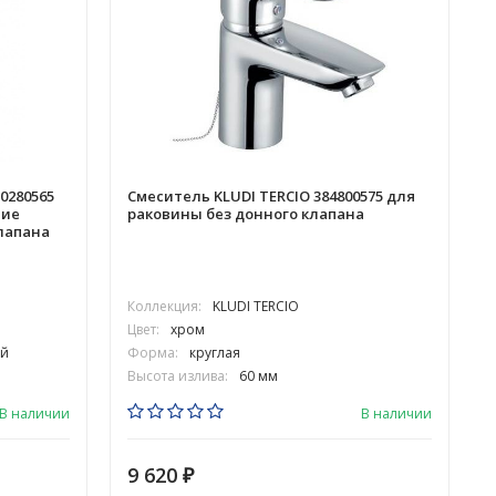
0280565
Смеситель KLUDI TERCIO 384800575 для
тие
раковины без донного клапана
лапана
Коллекция:
KLUDI TERCIO
Цвет:
хром
й
Форма:
круглая
Высота излива:
60 мм
В наличии
В наличии
9 620
₽