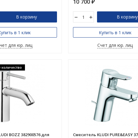
10 700
₽
В корзину
В корзину
Купить в 1 клик
Купить в 1 клик
чет для юр. лиц
Счет для юр. лиц
 количество
UDI BOZZ 382900576 для
Смеситель KLUDI PURE&EASY 37