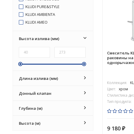
KLUDI PURE&STYLE
KLUDI AMBIENTA
KLUDI AMEO
KLUDI E2
KLUDI BINGO STAR
Высота излива (мм)
KLUDI OBJEKTA
Смеситель KL
KLUDI TERCIO
раковины на
KLUDI RENON
однорычажн
KLUDI LOUVA
KLUDI DECUS
Длина излива (мм)
Коллекция:
KL
KLUDI X1
Цвет:
хром
Донный клапан
Стилистика ди
Тип продукта:
Глубина (м)
Высота (м)
9 180
₽