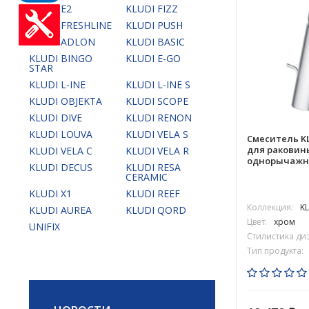
KLUDI E2
KLUDI FIZZ
KLUDI FRESHLINE
KLUDI PUSH
KLUDI ADLON
KLUDI BASIC
KLUDI BINGO
KLUDI E-GO
STAR
KLUDI L-INE
KLUDI L-INE S
KLUDI OBJEKTA
KLUDI SCOPE
KLUDI DIVE
KLUDI RENON
KLUDI LOUVA
KLUDI VELA S
Смеситель KL
для раковин
KLUDI VELA C
KLUDI VELA R
однорычажн
KLUDI DECUS
KLUDI RESA
CERAMIC
KLUDI X1
KLUDI REEF
Коллекция:
K
KLUDI AUREA
KLUDI QORD
Цвет:
хром
UNIFIX
Стилистика ди
Тип продукта: