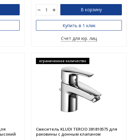
В корзину
Купить в 1 клик
Счет для юр. лиц
ограниченное количество
для
Смеситель KLUDI TERCIO 381810575 для
высокий
раковины с донным клапаном