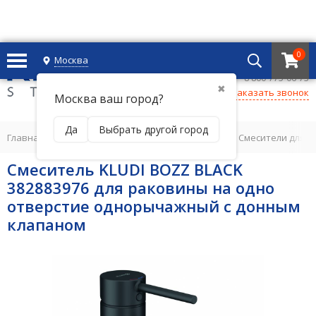
0
Москва
+7 495 221 69 55
8 800-775-06-73
✖
Заказать звонок
Москва ваш город?
Да
Выбрать другой город
Главная
/
СМЕСИТЕЛИ ДЛЯ ВАННОЙ КОМНАТЫ
/
Смесители для 
Смеситель KLUDI BOZZ BLACK
382883976 для раковины на одно
отверстие однорычажный с донным
клапаном