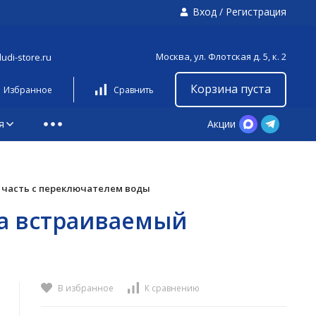
Вход
/
Регистрация
Москва, ул. Флотская д. 5, к. 2
udi-store.ru
Корзина пуста
Избранное
Сравнить
я
Акции
 часть с переключателем воды
ша встраиваемый
В избранное
К сравнению