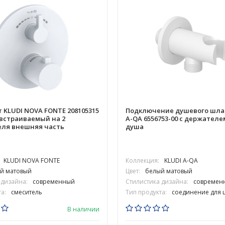
 KLUDI NOVA FONTE 208105315
Подключение душевого шлан
встраиваемый на 2
A-QA 6556753-00 с держателе
еля внешняя часть
душа
KLUDI NOVA FONTE
Коллекция:
KLUDI A-QA
й матовый
Цвет:
белый матовый
 дизайна:
современный
Стилистика дизайна:
современ
а:
смеситель
Тип продукта:
соединение для 
В наличии