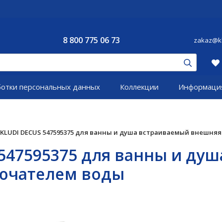
8 800 775 06 73
zakaz@kl
ботки персональных данных
Коллекции
Информаци
KLUDI DECUS 547595375 для ванны и душа встраиваемый внешняя
547595375 для ванны и ду
лючателем воды