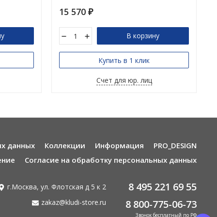
15 570
₽
ну
В корзину
Купить в 1 клик
Счет для юр. лиц
ых данных
Коллекции
Информация
PRO_DESIGN
ение
Согласие на обработку персональных данных
8 495 221 69 55
г.Москва, ул. Флотская д 5 к 2
zakaz@kludi-store.ru
8 800-775-06-73
Звонок бесплатный по РФ