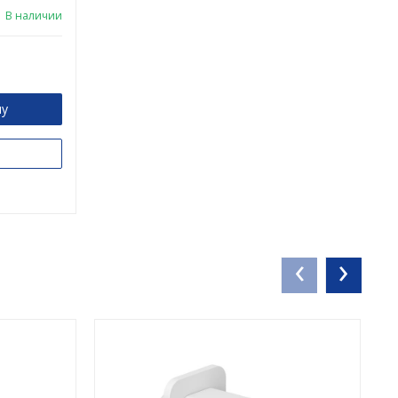
В наличии
ну
‹
›