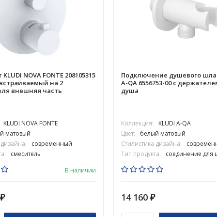
 KLUDI NOVA FONTE 208105315
Подключение душевого шлан
встраиваемый на 2
A-QA 6556753-00 с держателе
еля внешняя часть
душа
KLUDI NOVA FONTE
Коллекция:
KLUDI A-QA
й матовый
Цвет:
белый матовый
 дизайна:
современный
Стилистика дизайна:
современ
а:
смеситель
Тип продукта:
соединение для 
В наличии
14 160
₽
₽