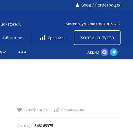
Вход
/
Регистрация
Москва, ул. Флотская д. 5, к. 2
udi-store.ru
Корзина пуста
Избранное
Сравнить
я
Акции
В избранное
К сравнению
Артикул:
548165375