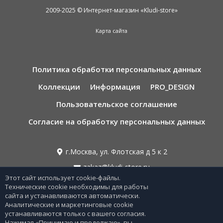
2009-2025 © Интернет-магазин «Kludi-store»
Карта сайта
Политика обработки персональных данных
Коллекции
Информация
PRO_DESIGN
Пользовательское соглашение
Согласие на обработку персональных данных
г.Москва, ул. Флотская д 5 к 2
zakaz@kludi-store.ru
Этот сайт использует cookie-файлы.
Технические cookie необходимы для работы
сайта и устанавливаются автоматически.
8 495 221 69 55
Аналитические и маркетинговые cookie
устанавливаются только с вашего согласия.
8 800-775-06-73
Нажимая «Принимаю и продолжаю», вы