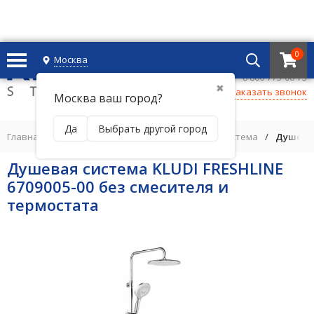
0
Москва
+7 495 221 69 55
8 800-775-06-73
✖
Заказать звонок
Москва ваш город?
Да
Выбрать другой город
Главная
/
ДУШЕВАЯ ПРОГРАММА
/
Душевая система
/
Душевая
Душевая система KLUDI FRESHLINE
6709005-00 без смесителя и
термостата