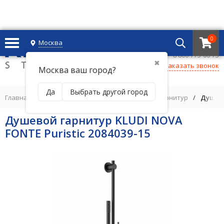
0
Москва
+7 495 221 69 55
8 800-775-06-73
✖
Заказать звонок
Москва ваш город?
Да
Выбрать другой город
Главная
/
ДУШЕВАЯ ПРОГРАММА
/
Душевой гарнитур
/
Душево
Душевой гарнитур KLUDI NOVA
FONTE Puristic 2084039-15